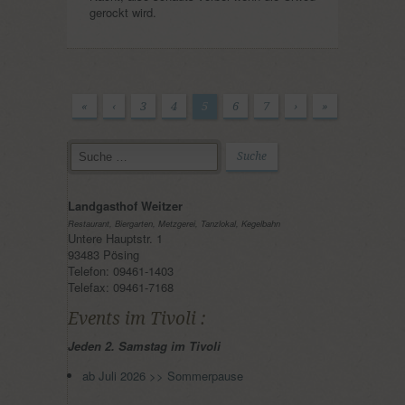
gerockt wird.
«
‹
3
4
5
6
7
›
»
Landgasthof Weitzer
Restaurant, Biergarten, Metzgerei, Tanzlokal, Kegelbahn
Untere Hauptstr. 1
93483 Pösing
Telefon: 09461-1403
Telefax: 09461-7168
Events im Tivoli :
Jeden 2. Samstag im Tivoli
ab Juli 2026 >> Sommerpause