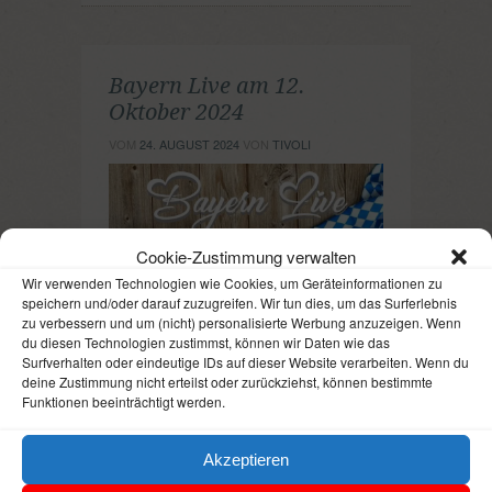
Bayern Live am 12.
Oktober 2024
VOM
24. AUGUST 2024
VON
TIVOLI
Cookie-Zustimmung verwalten
Wir verwenden Technologien wie Cookies, um Geräteinformationen zu
Am
12. Oktober 2024
wird das
Tivoli
in
speichern und/oder darauf zuzugreifen. Wir tun dies, um das Surferlebnis
Pösing
erneut zum Schauplatz einer
zu verbessern und um (nicht) personalisierte Werbung anzuzeigen. Wenn
mitreißenden Tanznacht, denn das
Bayern
du diesen Technologien zustimmst, können wir Daten wie das
Live
verspricht eine unvergessliche
Surfverhalten oder eindeutige IDs auf dieser Website verarbeiten. Wenn du
musikalische Erfahrung für alle
deine Zustimmung nicht erteilst oder zurückziehst, können bestimmte
Tanzbegeisterten. Mit einer einzigartigen
Funktionen beeinträchtigt werden.
Kombination aus energiegeladenen
Rhythmen und mitreißenden Melodien lädt
Bayern Live
zu einer unvergesslichen
Akzeptieren
Nacht voller Musik und Tanz ein. Die